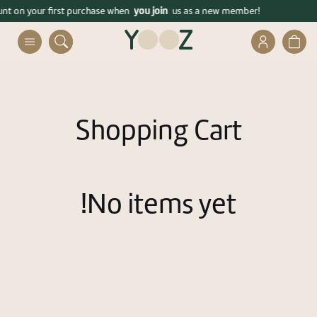
דלג לסרגל הניווט
דלג לתוכן
you join
ders over 399 ₪!
unt on your first purchase when
Enjoy free shipping on orders over 399 ₪!
us as a new member!
תיחת
פתיחת
חלונית
חלונית
עגלה
משתמש
Close
Already registered? connect
Shopping Cart
No items yet!
Forgot your password?
remember me